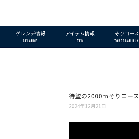
ゲレンデ情報
アイテム情報
そりコース
GELANDE
ITEM
TOBOGGAN RUN
待望の2000ｍそりコ
2024年12月21日
動
画